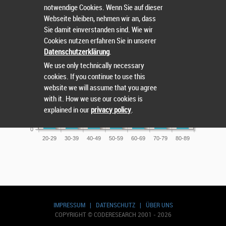
63
notwendige Cookies. Wenn Sie auf dieser
60
Webseite bleiben, nehmen wir an, dass
Sie damit einverstanden sind. Wie wir
50
Cookies nutzen erfahren Sie in unserer
41
Datenschutzerklärung
.
40
36
We use only technically necessary
30
26
cookies. If you continue to use this
22
website we will assume that you agree
20
with it. How we use our cookies is
explained in our
privacy policy
.
10
3
1
0
20-29
30-39
40-49
50-59
60-69
70-79
80-89
IMPRESSUM
|
DATENSCHUTZ
|
ÜBER UNS
COPYRIGHT © CODERESEARCH 2001 - 2026