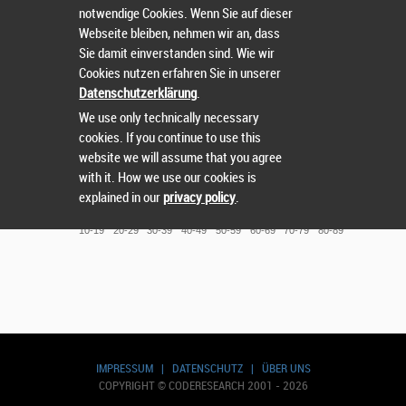
notwendige Cookies. Wenn Sie auf dieser
Webseite bleiben, nehmen wir an, dass
140
150
130
Sie damit einverstanden sind. Wie wir
112
Cookies nutzen erfahren Sie in unserer
99
Datenschutzerklärung
.
100
We use only technically necessary
cookies. If you continue to use this
46
46
50
website we will assume that you agree
with it. How we use our cookies is
6
explained in our
privacy policy
.
2
0
10-19
20-29
30-39
40-49
50-59
60-69
70-79
80-89
IMPRESSUM
|
DATENSCHUTZ
|
ÜBER UNS
COPYRIGHT © CODERESEARCH 2001 - 2026