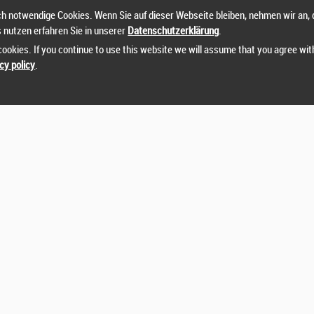
h notwendige Cookies. Wenn Sie auf dieser Webseite bleiben, nehmen wir an, 
84
s nutzen erfahren Sie in unserer
Datenschutzerklärung
.
ookies. If you continue to use this website we will assume that you agree wit
cy policy
.
20-29
30-39
40-49
50-59
60-69