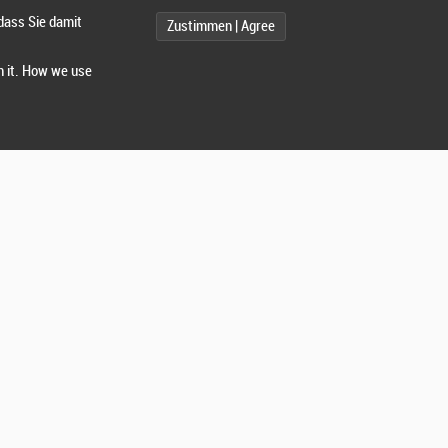
dass Sie damit
Zustimmen | Agree
h it. How we use
12
1
70-79
80-89