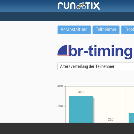
Veranstaltung
Teilnehmer
Erge
400
350
300
210
200