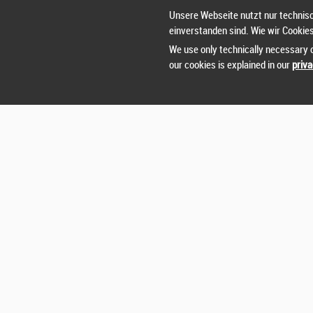
Unsere Webseite nutzt nur technisc
100
einverstanden sind. Wie wir Cookie
We use only technically necessary c
our cookies is explained in our
priva
0
0-9
10-19