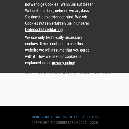
120
notwendige Cookies. Wenn Sie auf dieser
Webseite bleiben, nehmen wir an, dass
100
Sie damit einverstanden sind. Wie wir
Cookies nutzen erfahren Sie in unserer
80
Datenschutzerklärung
.
64
57
55
60
We use only technically necessary
43
cookies. If you continue to use this
37
40
website we will assume that you agree
26
with it. How we use our cookies is
20
8
explained in our
privacy policy
.
1
0
0-9
10-19
20-29
30-39
40-49
50-59
60-69
70-79
80-89
IMPRESSUM
|
DATENSCHUTZ
|
ÜBER UNS
COPYRIGHT © CODERESEARCH 2001 - 2026