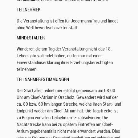
TEILNEHMER
Die Veranstaltung ist offen für Jedermann/frau und findet
ohne Wettbewerbscharakter statt.
MINDESTALTER
X
X
W
Wanderer, die am Tag der Veranstaltung nicht das 18.
i
Lebensjahr vollendet haben, dürfen nur mit einer
r
Einverständniserklärung ihrer Erziehungsberechtigten
f
teilnehmen.
r
TEILNAHMEBESTIMMUNGEN
e
u
Der Start aller Teilnehmer erfolgt gemeinsam um 08:00
e
Uhr am Cloef-Atrium in Orscholz. Gewandert wird auf der
n
ca. 80 bzw. 60 km langen Strecke, welche ihren Start- und
u
Endpunkt wieder am Cloef-Atrium hat. Die Tagstrecke ist
n
zu Beginn von allen Teilnehmern zu absolvieren. Die
s
Nachtstrecke kann bei zu spätem Eintreffen am Cloef-
ü
Atrium gegebenenfalls nicht mehr erwandert werden. Dies
b
e