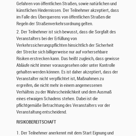
Gefahren von öffentlichen Straßen, sowie natürlichen und
s
künstlichen Hindernissen. Der Teilnehmer akzeptiert, dass
o
im Falle des Überquerens von öffentlichen Straßen die
n
Regeln der Straßenverkehrsordnung gelten.
e
n
2. Der Teilnehmer ist sich bewusst, dass die Sorgfalt des
b
Veranstalters bei der Erfüllung von
e
Verkehrssicherungspflichten hinsichtlich der Sicherheit
z
der Strecke sich billigerweise nur auf vorhersehbare
o
Risiken erstrecken kann. Das heißt zugleich, dass gewisse
g
Abläufe nicht immer vorausgesehen oder unter Kontrolle
e
gehalten werden können. Es ist daher akzeptiert, dass der
n
Veranstalter nicht verpflichtet ist, Maßnahmen zu
e
ergreifen, die nicht mehr in einem angemessenen
n
Verhältnis zu der Wahrscheinlichkeit und dem Ausmaß
D
eines etwaigen Schadens stehen. Dabei ist die
a
pflichtgemäße Betrachtung des Veranstalters vor der
t
Veranstaltung entscheidend.
e
n
RISIKOBEREITSCHAFT
b
1. Der Teilnehmer anerkennt mit dem Start Eignung und
e