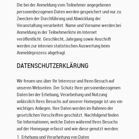
i
Die bei der Anmeldung vom Teilnehmer angegebenen
c
personenbezogenen Daten werden gespeichert und nur zu
h
Zwecken der Durchführung und Abwicklung der
t
Veranstaltung verarbeitet. Name und Vorname werden bei
i
Anmeldung in der Teilnehmerliste im Internet
g
veröffentlicht. Geschlecht, Jahrgang sowie Anschrift
e
werden zur internen statistischen Auswertung beim
s
Anmeldeprozess abgefragt.
A
n
DATENSCHUTZERKLÄRUNG
l
i
e
Wir freuen uns über Ihr Interesse und Ihren Besuch auf
g
unseren Webseiten. Der Schutz Ihrer personenbezogenen
e
Daten bei der Erhebung, Verarbeitung und Nutzung
n
anlässlich Ihres Besuchs auf unserer Homepage ist uns ein
.
wichtiges Anliegen. Ihre Daten werden im Rahmen der
I
gesetzlichen Vorschriften geschützt. Nachfolgend finden
h
Sie Informationen, welche Daten während Ihres Besuchs
r
auf der Homepage erfasst und wie diese genutzt werden:
e
1. Erhebung und Verarbeitung von Daten
D