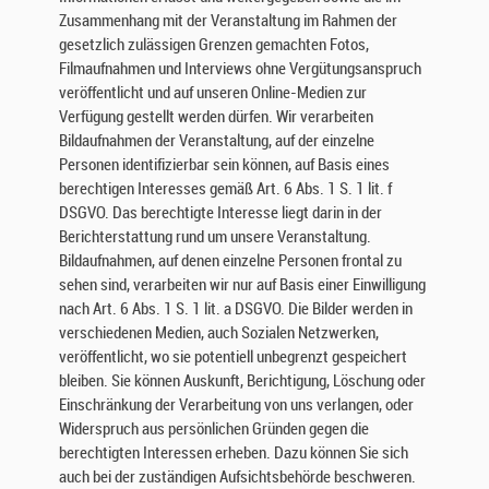
r
Zusammenhang mit der Veranstaltung im Rahmen der
e
gesetzlich zulässigen Grenzen gemachten Fotos,
r
Filmaufnahmen und Interviews ohne Vergütungsanspruch
H
veröffentlicht und auf unseren Online-Medien zur
o
Verfügung gestellt werden dürfen. Wir verarbeiten
m
Bildaufnahmen der Veranstaltung, auf der einzelne
e
Personen identifizierbar sein können, auf Basis eines
p
berechtigen Interesses gemäß Art. 6 Abs. 1 S. 1 lit. f
a
DSGVO. Das berechtigte Interesse liegt darin in der
g
Berichterstattung rund um unsere Veranstaltung.
e
Bildaufnahmen, auf denen einzelne Personen frontal zu
i
sehen sind, verarbeiten wir nur auf Basis einer Einwilligung
s
nach Art. 6 Abs. 1 S. 1 lit. a DSGVO. Die Bilder werden in
t
verschiedenen Medien, auch Sozialen Netzwerken,
u
veröffentlicht, wo sie potentiell unbegrenzt gespeichert
n
bleiben. Sie können Auskunft, Berichtigung, Löschung oder
s
e
Einschränkung der Verarbeitung von uns verlangen, oder
i
Widerspruch aus persönlichen Gründen gegen die
n
berechtigten Interessen erheben. Dazu können Sie sich
w
auch bei der zuständigen Aufsichtsbehörde beschweren.