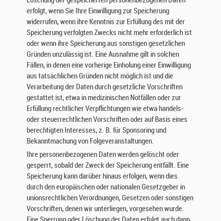
Löschung der gespeicherten personenbezogenen Daten
t
erfolgt, wenn Sie Ihre Einwilligung zur Speicherung
e
widerrufen, wenn ihre Kenntnis zur Erfüllung des mit der
n
Speicherung verfolgten Zwecks nicht mehr erforderlich ist
g
oder wenn ihre Speicherung aus sonstigen gesetzlichen
e
Gründen unzulässig ist. Eine Ausnahme gilt in solchen
s
Fällen, in denen eine vorherige Einholung einer Einwilligung
c
h
aus tatsächlichen Gründen nicht möglich ist und die
ü
Verarbeitung der Daten durch gesetzliche Vorschriften
t
gestattet ist, etwa in medizinischen Notfällen oder zur
z
Erfüllung rechtlicher Verpflichtungen wie etwa handels-
t
oder steuerrechtlichen Vorschriften oder auf Basis eines
.
berechtigten Interesses, z. B. für Sponsoring und
N
Bekanntmachung von Folgeveranstaltungen.
a
Ihre personenbezogenen Daten werden gelöscht oder
c
gesperrt, sobald der Zweck der Speicherung entfällt. Eine
h
Speicherung kann darüber hinaus erfolgen, wenn dies
f
durch den europäischen oder nationalen Gesetzgeber in
o
unionsrechtlichen Verordnungen, Gesetzen oder sonstigen
l
Vorschriften, denen wir unterliegen, vorgesehen wurde.
g
Eine Sperrung oder Löschung der Daten erfolgt auch dann,
e