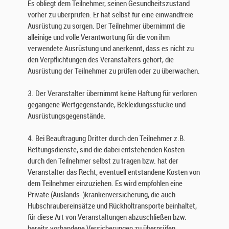
t
Es obliegt dem Teilnehmer, seinen Gesundheitszustand
u
vorher zu überprüfen. Er hat selbst für eine einwandfreie
n
Ausrüstung zu sorgen. Der Teilnehmer übernimmt die
g
alleinige und volle Verantwortung für die von ihm
u
verwendete Ausrüstung und anerkennt, dass es nicht zu
n
den Verpflichtungen des Veranstalters gehört, die
d
Ausrüstung der Teilnehmer zu prüfen oder zu überwachen.
N
u
3. Der Veranstalter übernimmt keine Haftung für verloren
t
gegangene Wertgegenstände, Bekleidungsstücke und
z
Ausrüstungsgegenstände.
u
n
4. Bei Beauftragung Dritter durch den Teilnehmer z.B.
g
Rettungsdienste, sind die dabei entstehenden Kosten
a
durch den Teilnehmer selbst zu tragen bzw. hat der
n
Veranstalter das Recht, eventuell entstandene Kosten von
l
dem Teilnehmer einzuziehen. Es wird empfohlen eine
ä
Private (Auslands-)krankenversicherung, die auch
s
Hubschraubereinsätze und Rückholtransporte beinhaltet,
s
für diese Art von Veranstaltungen abzuschließen bzw.
l
bereits vorhandene Versicherungen zu überprüfen.
i