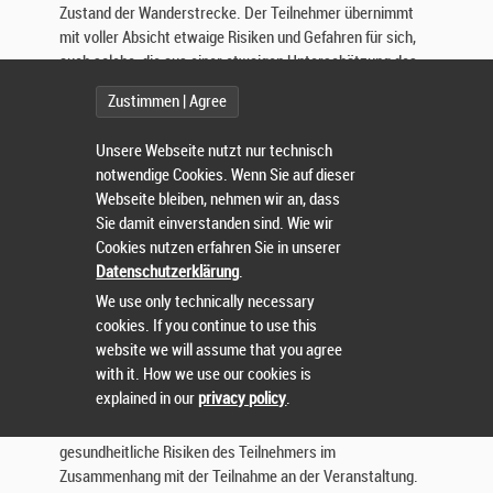
Zustand der Wanderstrecke. Der Teilnehmer übernimmt
i
mit voller Absicht etwaige Risiken und Gefahren für sich,
d
e
auch solche, die aus einer etwaigen Unterschätzung des
r
Schwierigkeitsgrades der Strecke für sich selbst
Zustimmen | Agree
E
resultieren. Der Veranstalter weist ausdrücklich darauf
r
hin, dass auf Teilabschnitten der vorgegebenen Strecken
Unsere Webseite nutzt nur technisch
h
eingeschränkter Handyempfang besteht.
notwendige Cookies. Wenn Sie auf dieser
e
Webseite bleiben, nehmen wir an, dass
b
2. Der Teilnehmer ist für die von ihm verwendete
u
Sie damit einverstanden sind. Wie wir
Ausrüstung und die Bewältigung der Wanderstrecke selbst
n
Cookies nutzen erfahren Sie in unserer
verantwortlich.
g
Datenschutzerklärung
.
PERSÖNLICHE HAFTUNG / HAFTUNGSVERZICHT
,
We use only technically necessary
V
cookies. If you continue to use this
1. Schadensersatzansprüche des Teilnehmers gegenüber
e
website we will assume that you agree
dem Veranstalter oder den vom Veranstalter mit der
r
with it. How we use our cookies is
Durchführung beauftragten Dritten sind ausgeschlossen.
a
explained in our
privacy policy
.
r
2. Der Veranstalter übernimmt keine Haftung für
b
gesundheitliche Risiken des Teilnehmers im
e
Zusammenhang mit der Teilnahme an der Veranstaltung.
i