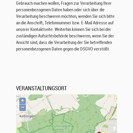
Gebrauch machen wollen, Fragen zur Verarbeitung Ihrer
n
personenbezogenen Daten haben oder sich über die
e
Verarbeitung beschweren möchten, wenden Sie sich bitte
n
,
an die Anschrift, Telefonnummer bzw. E-Mail Adresse auf
w
unserer Kontaktseite. Weiterhin können Sie sich bei der
e
zuständigen Aufsichtsbehörde beschweren, wenn Sie der
l
Ansicht sind, dass die Verarbeitung der Sie betreffenden
c
personenbezogenen Daten gegen die DSGVO verstößt.
h
e
D
a
t
e
VERANSTALTUNGSORT
n
w
+
ä
−
h
r
e
n