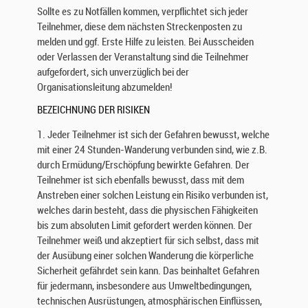
i
Sollte es zu Notfällen kommen, verpflichtet sich jeder
t
Teilnehmer, diese dem nächsten Streckenposten zu
e
melden und ggf. Erste Hilfe zu leisten. Bei Ausscheiden
n
oder Verlassen der Veranstaltung sind die Teilnehmer
.
aufgefordert, sich unverzüglich bei der
D
Organisationsleitung abzumelden!
e
r
BEZEICHNUNG DER RISIKEN
S
c
1. Jeder Teilnehmer ist sich der Gefahren bewusst, welche
h
mit einer 24 Stunden-Wanderung verbunden sind, wie z.B.
u
durch Ermüdung/Erschöpfung bewirkte Gefahren. Der
t
Teilnehmer ist sich ebenfalls bewusst, dass mit dem
z
Anstreben einer solchen Leistung ein Risiko verbunden ist,
I
welches darin besteht, dass die physischen Fähigkeiten
h
bis zum absoluten Limit gefordert werden können. Der
r
Teilnehmer weiß und akzeptiert für sich selbst, dass mit
e
der Ausübung einer solchen Wanderung die körperliche
r
Sicherheit gefährdet sein kann. Das beinhaltet Gefahren
p
für jedermann, insbesondere aus Umweltbedingungen,
e
technischen Ausrüstungen, atmosphärischen Einflüssen,
r