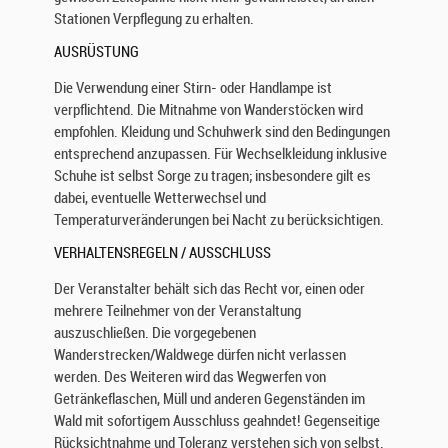
B
Stationen Verpflegung zu erhalten.
e
AUSRÜSTUNG
s
u
Die Verwendung einer Stirn- oder Handlampe ist
c
verpflichtend. Die Mitnahme von Wanderstöcken wird
h
empfohlen. Kleidung und Schuhwerk sind den Bedingungen
a
entsprechend anzupassen. Für Wechselkleidung inklusive
u
Schuhe ist selbst Sorge zu tragen; insbesondere gilt es
f
dabei, eventuelle Wetterwechsel und
u
Temperaturveränderungen bei Nacht zu berücksichtigen.
n
s
VERHALTENSREGELN / AUSSCHLUSS
e
r
Der Veranstalter behält sich das Recht vor, einen oder
e
mehrere Teilnehmer von der Veranstaltung
n
auszuschließen. Die vorgegebenen
W
Wanderstrecken/Waldwege dürfen nicht verlassen
e
werden. Des Weiteren wird das Wegwerfen von
b
Getränkeflaschen, Müll und anderen Gegenständen im
s
Wald mit sofortigem Ausschluss geahndet! Gegenseitige
e
Rücksichtnahme und Toleranz verstehen sich von selbst.