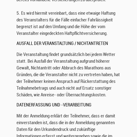
c
h
5. Es wird hiermit vereinbart, dass eine etwaige Haftung
I
des Veranstalters für die Fälle einfacher Fahrlässigkeit
h
begrenzt ist auf den Umfang und die Höhe der vom
r
Veranstalter eingedeckten Haftpflichtversicherung.
e
AUSFALL DER VERANSTALTUNG / NICHTANTRETEN
s
B
Die Veranstaltung findet grundsätzlich bei jedem Wetter
e
statt. Bei Ausfall der Veranstaltung aufgrund höherer
s
Gewalt, Nichtantritt oder Abbruch des Marathons aus
u
Gründen, die die Veranstalter nicht zu vertreten haben, hat
c
der Teilnehmer keinen Anspruch auf Rückerstattung des
h
Teilnahmebetrags und auch nicht auf Ersatz sonstiger
s
Schäden, wie Anreise- oder Übernachtungskosten.
a
u
DATENERFASSUNG UND -VERARBEITUNG
f
u
Mit der Anmeldung erklärt der Teilnehmer, dass er damit
n
einverstanden ist, dass die in der Anmeldung genannten
s
Daten für den Urkundendruck und zukünftige
e
Informationen erfasst und weitergegeben sowie die im