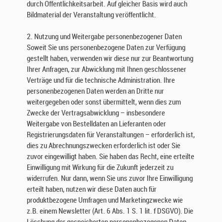
durch Öffentlichkeitsarbeit. Auf gleicher Basis wird auch
g
Bildmaterial der Veranstaltung veröffentlicht.
e
s
2. Nutzung und Weitergabe personenbezogener Daten
e
Soweit Sie uns personenbezogene Daten zur Verfügung
t
gestellt haben, verwenden wir diese nur zur Beantwortung
z
l
Ihrer Anfragen, zur Abwicklung mit Ihnen geschlossener
i
Verträge und für die technische Administration. Ihre
c
personenbezogenen Daten werden an Dritte nur
h
weitergegeben oder sonst übermittelt, wenn dies zum
e
Zwecke der Vertragsabwicklung – insbesondere
n
Weitergabe von Bestelldaten an Lieferanten oder
V
Registrierungsdaten für Veranstaltungen – erforderlich ist,
o
dies zu Abrechnungszwecken erforderlich ist oder Sie
r
zuvor eingewilligt haben. Sie haben das Recht, eine erteilte
s
Einwilligung mit Wirkung für die Zukunft jederzeit zu
c
widerrufen. Nur dann, wenn Sie uns zuvor Ihre Einwilligung
h
erteilt haben, nutzen wir diese Daten auch für
r
produktbezogene Umfragen und Marketingzwecke wie
i
z.B. einem Newsletter (Art. 6 Abs. 1 S. 1 lit. f DSGVO). Die
f