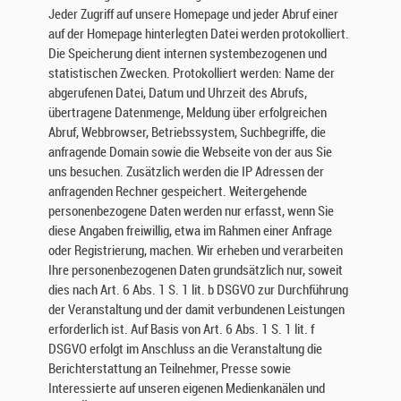
Jeder Zugriff auf unsere Homepage und jeder Abruf einer
a
auf der Homepage hinterlegten Datei werden protokolliert.
t
Die Speicherung dient internen systembezogenen und
e
statistischen Zwecken. Protokolliert werden: Name der
n
abgerufenen Datei, Datum und Uhrzeit des Abrufs,
w
e
übertragene Datenmenge, Meldung über erfolgreichen
r
Abruf, Webbrowser, Betriebssystem, Suchbegriffe, die
d
anfragende Domain sowie die Webseite von der aus Sie
e
uns besuchen. Zusätzlich werden die IP Adressen der
n
anfragenden Rechner gespeichert. Weitergehende
i
personenbezogene Daten werden nur erfasst, wenn Sie
m
diese Angaben freiwillig, etwa im Rahmen einer Anfrage
R
oder Registrierung, machen. Wir erheben und verarbeiten
a
Ihre personenbezogenen Daten grundsätzlich nur, soweit
h
dies nach Art. 6 Abs. 1 S. 1 lit. b DSGVO zur Durchführung
m
der Veranstaltung und der damit verbundenen Leistungen
e
erforderlich ist. Auf Basis von Art. 6 Abs. 1 S. 1 lit. f
n
DSGVO erfolgt im Anschluss an die Veranstaltung die
d
Berichterstattung an Teilnehmer, Presse sowie
e
Interessierte auf unseren eigenen Medienkanälen und
r