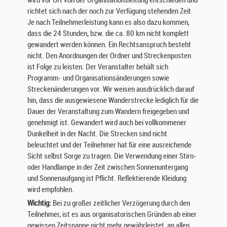
wird vor Ort von der Organisationsleitung entschieden und
r
richtet sich nach der noch zur Verfügung stehenden Zeit.
I
Je nach Teilnehmerleistung kann es also dazu kommen,
h
dass die 24 Stunden, bzw. die ca. 80 km nicht komplett
r
gewandert werden können. Ein Rechtsanspruch besteht
I
nicht. Den Anordnungen der Ordner und Streckenposten
n
ist Folge zu leisten. Der Veranstalter behält sich
t
Programm- und Organisationsänderungen sowie
e
Streckenänderungen vor. Wir weisen ausdrücklich darauf
r
hin, dass die ausgewiesene Wanderstrecke lediglich für die
e
Dauer der Veranstaltung zum Wandern freigegeben und
s
genehmigt ist. Gewandert wird auch bei vollkommener
s
Dunkelheit in der Nacht. Die Strecken sind nicht
e
beleuchtet und der Teilnehmer hat für eine ausreichende
u
Sicht selbst Sorge zu tragen. Die Verwendung einer Stirn-
n
oder Handlampe in der Zeit zwischen Sonnenuntergang
d
und Sonnenaufgang ist Pflicht. Reflektierende Kleidung
I
wird empfohlen.
h
r
Wichtig:
Bei zu großer zeitlicher Verzögerung durch den
e
Teilnehmer, ist es aus organisatorischen Gründen ab einer
n
gewissen Zeitspanne nicht mehr gewährleistet, an allen