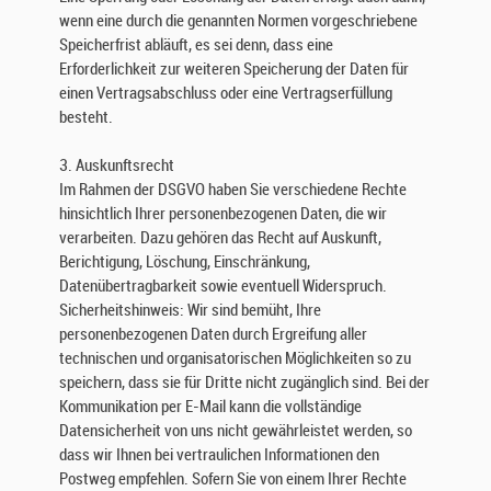
wenn eine durch die genannten Normen vorgeschriebene
n
Speicherfrist abläuft, es sei denn, dass eine
d
f
Erforderlichkeit zur weiteren Speicherung der Daten für
i
einen Vertragsabschluss oder eine Vertragserfüllung
n
besteht.
d
e
3. Auskunftsrecht
n
Im Rahmen der DSGVO haben Sie verschiedene Rechte
S
hinsichtlich Ihrer personenbezogenen Daten, die wir
i
verarbeiten. Dazu gehören das Recht auf Auskunft,
e
Berichtigung, Löschung, Einschränkung,
I
Datenübertragbarkeit sowie eventuell Widerspruch.
n
Sicherheitshinweis: Wir sind bemüht, Ihre
f
personenbezogenen Daten durch Ergreifung aller
o
technischen und organisatorischen Möglichkeiten so zu
r
speichern, dass sie für Dritte nicht zugänglich sind. Bei der
m
Kommunikation per E-Mail kann die vollständige
a
Datensicherheit von uns nicht gewährleistet werden, so
t
dass wir Ihnen bei vertraulichen Informationen den
i
Postweg empfehlen. Sofern Sie von einem Ihrer Rechte
o